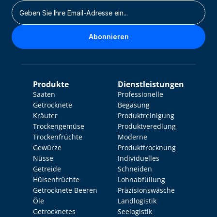
Abonnieren
Produkte
Dienstleistungen
Saaten
Professionelle 
Getrocknete 
Begasung
Kräuter
Produktreinigung
Trockengemüse
Produktveredlung
Trockenfrüchte
Moderne 
Gewürze
Produkttrocknung
Nüsse
Individuelles 
Getreide
Schneiden
Hülsenfrüchte
Lohnabfüllung
Getrocknete Beeren
Präzisionswäsche
Öle
Landlogistik
Getrocknetes 
Seelogistik