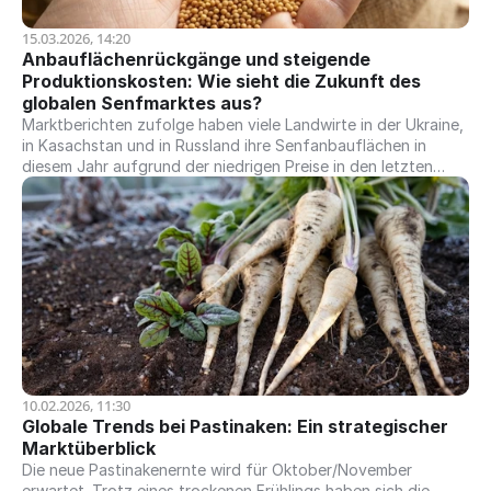
15.03.2026, 14:20
Anbauflächenrückgänge und steigende 
Produktionskosten: Wie sieht die Zukunft des 
globalen Senfmarktes aus?
Marktberichten zufolge haben viele Landwirte in der Ukraine,
in Kasachstan und in Russland ihre Senfanbauflächen in
diesem Jahr aufgrund der niedrigen Preise in den letzten
beiden Erntejahren deutlich reduziert. Sofern Kanada nicht
einen außergewöhnlich hohen Ernteertrag erzielt, rechnen wir
mit einem Preisanstieg für die neue Ernte.
10.02.2026, 11:30
Globale Trends bei Pastinaken: Ein strategischer 
Marktüberblick
Die neue Pastinakenernte wird für Oktober/November
erwartet. Trotz eines trockenen Frühlings haben sich die