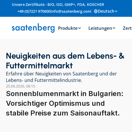
Unsere Zertifikate - BIO, ISO, GMP+, FDA, KOSCHER
Deutsch
+49 (0)7221 970600
info@saatenberg.com
Produkte
Leistungen
Zert
Neuigkeiten aus dem Lebens- & 
Futtermittelmarkt
Erfahre über Neuigkeiten von Saatenberg und der 
Lebens- und Futtermittelindustrie.
25.06.2026, 08:15
Sonnenblumenmarkt in Bulgarien: 
Vorsichtiger Optimismus und 
stabile Preise zum Saisonauftakt.