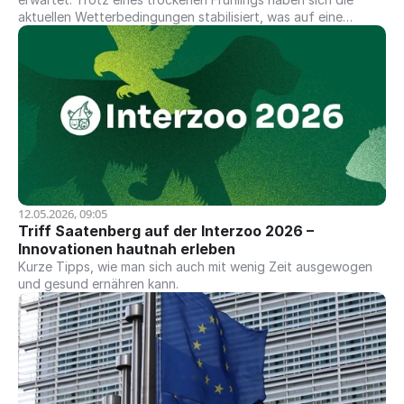
aktuellen Wetterbedingungen stabilisiert, was auf eine
normale und gleichmäßige Ernte hindeutet...
12.05.2026, 09:05
Triff Saatenberg auf der Interzoo 2026 – 
Innovationen hautnah erleben
Kurze Tipps, wie man sich auch mit wenig Zeit ausgewogen
und gesund ernähren kann.