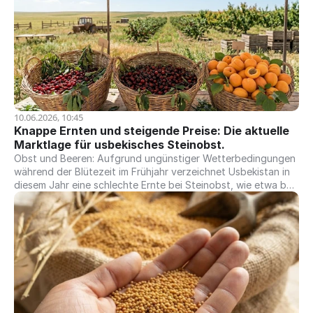
höchsten Stand seit drei Jahren. Bulgarien wird neben
Rumänien, Frankreich, Ungarn, Spanien und Griechenland
voraussichtlich einen Produktionsanstieg verzeichnen. Der
Markt bleibt jedoch anfällig für Wetterrisiken sowie den
Wettbewerb aus der Ukraine und Rumänien. Bulgariens
heimische Verarbeiter sorgen mit ihrer großen Kapazität für
Öl und geschälte Kerne weiterhin für eine starke Nachfrage
nach Rohstoffen. Dies hält die Preisvorstellungen der
Landwirte fest. Derzeit bleiben die Preise für schwarze
10.06.2026, 10:45
Sonnenblumenkerne in Bulgarien stabil. Die Anzeichen für die
Knappe Ernten und steigende Preise: Die aktuelle 
neue Ernte liegen im Einklang mit dem aktuellen Marktniveau,
Marktlage für usbekisches Steinobst.
ohne dass ein signifikanter Abwärtstrend in Sicht ist. Die
Obst und Beeren: Aufgrund ungünstiger Wetterbedingungen
Landwirte bleiben vorsichtig und warten auf bessere Preise,
während der Blütezeit im Frühjahr verzeichnet Usbekistan in
wobei sie die sommerlichen Wetterrisiken gegen die stetige
diesem Jahr eine schlechte Ernte bei Steinobst, wie etwa bei
Nachfrage lokaler Käufer abwägen.
Süßkirschen, Aprikosen und Pfirsichen. Beispielsweise fiel die
Süßkirschenernte sehr begrenzt aus und erreichte nur etwa
40 % des Vorjahresvolumens; dies trieb die Preise in die
Höhe, wobei die Verkäufe zwischen 8,00 $ und 12,00 $ (FCA
Taschkent) lagen. Die Aprikosenernte ist derzeit in vollem
Gange, und die Preise bleiben sehr hoch, was folglich die
Marktpreise für getrocknete und gefrorene Aprikosen nach
oben treibt.