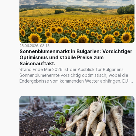
25.06.2026, 08:15
Sonnenblumenmarkt in Bulgarien: Vorsichtiger 
Optimismus und stabile Preise zum 
Saisonauftakt.
Stand Ende Mai 2026 ist der Ausblick für Bulgariens
Sonnenblumenernte vorsichtig optimistisch, wobei die
Endergebnisse vom kommenden Wetter abhängen. EU-
weit prognostiziert die Europäische Kommission eine
starke Saison mit einer Produktion von etwa 9,6
Millionen Tonnen – dem höchsten Stand seit drei Jahren.
Bulgarien wird neben Rumänien, Frankreich, Ungarn,
Spanien und Griechenland voraussichtlich einen
Produktionsanstieg verzeichnen. Der Markt bleibt jedoch
anfällig für Wetterrisiken sowie den Wettbewerb aus der
Ukraine und Rumänien. Bulgariens heimische Verarbeiter
sorgen mit ihrer großen Kapazität für Öl und geschälte