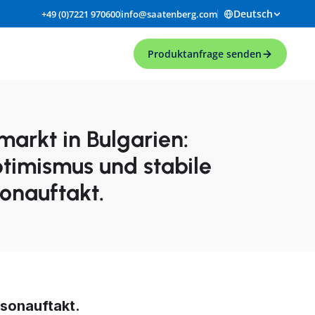
Deutsch
+49 (0)7221 970600
info@saatenberg.com
Produktanfrage senden
rkt in Bulgarien: 
timismus und stabile 
onauftakt.
isonauftakt.