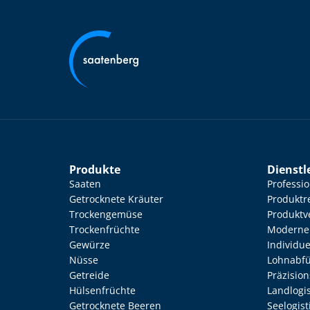
Produkte
Dienstl
Saaten
Professi
Getrocknete Kräuter
Produktr
Trockengemüse
Produktv
Trockenfrüchte
Moderne 
Gewürze
Individu
Nüsse
Lohnabfü
Getreide
Präzisio
Hülsenfrüchte
Landlogis
Getrocknete Beeren
Seelogist