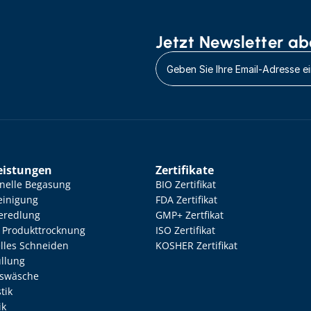
Jetzt Newsletter ab
eistungen
Zertifikate
onelle Begasung
BIO Zertifikat
einigung
FDA Zertifikat
eredlung
GMP+ Zertfikat
Produkttrocknung
ISO Zertifikat
elles Schneiden
KOSHER Zertifikat
llung
nswäsche
tik
ik