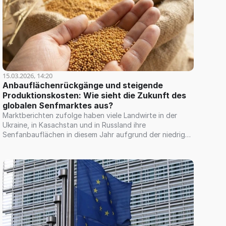
15.03.2026, 14:20
Anbauflächenrückgänge und steigende 
Produktionskosten: Wie sieht die Zukunft des 
globalen Senfmarktes aus?
Marktberichten zufolge haben viele Landwirte in der
Ukraine, in Kasachstan und in Russland ihre
Senfanbauflächen in diesem Jahr aufgrund der niedrigen
Preise in den letzten beiden Erntejahren deutlich
reduziert. Sofern Kanada nicht einen außergewöhnlich
hohen Ernteertrag erzielt, rechnen wir mit einem
Preisanstieg für die neue Ernte.