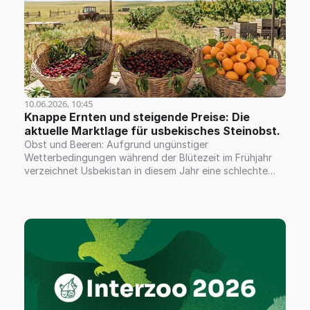
10.06.2026, 10:45
Knappe Ernten und steigende Preise: Die 
aktuelle Marktlage für usbekisches Steinobst.
Obst und Beeren: Aufgrund ungünstiger
Wetterbedingungen während der Blütezeit im Frühjahr
verzeichnet Usbekistan in diesem Jahr eine schlechte
Ernte bei Steinobst, wie etwa bei Süßkirschen, Aprikosen
und Pfirsichen. Beispielsweise fiel die Süßkirschenernte
sehr begrenzt aus und erreichte nur etwa 40 % des
Vorjahresvolumens; dies trieb die Preise in die Höhe,
wobei die Verkäufe zwischen 8,00 $ und 12,00 $ (FCA
Taschkent) lagen. Die Aprikosenernte ist derzeit in
vollem Gange, und die Preise bleiben sehr hoch, was
folglich die Marktpreise für getrocknete und gefrorene
Aprikosen nach oben treibt.