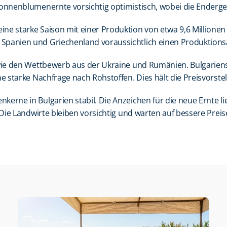
ns Sonnenblumenernte vorsichtig optimistisch, wobei die End
ne starke Saison mit einer Produktion von etwa 9,6 Millionen
 Spanien und Griechenland voraussichtlich einen Produktions
sowie den Wettbewerb aus der Ukraine und Rumänien. Bulgariens
ne starke Nachfrage nach Rohstoffen. Dies hält die Preisvorste
kerne in Bulgarien stabil. Die Anzeichen für die neue Ernte li
. Die Landwirte bleiben vorsichtig und warten auf bessere Prei