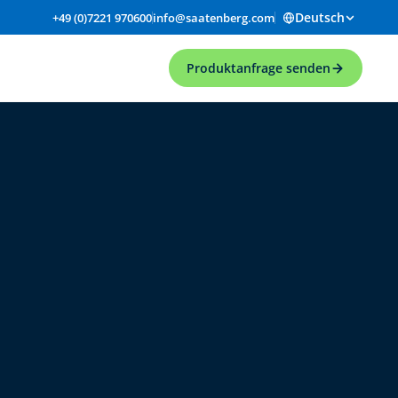
Deutsch
+49 (0)7221 970600
info@saatenberg.com
Produktanfrage senden