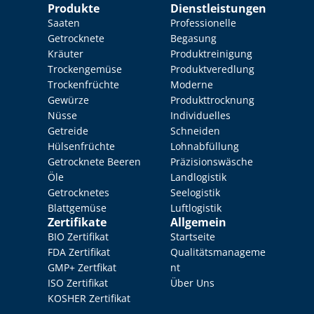
Produkte
Dienstleistungen
Saaten
Professionelle 
Getrocknete 
Begasung
Kräuter
Produktreinigung
Trockengemüse
Produktveredlung
Trockenfrüchte
Moderne 
Gewürze
Produkttrocknung
Nüsse
Individuelles 
Getreide
Schneiden
Hülsenfrüchte
Lohnabfüllung
Getrocknete Beeren
Präzisionswäsche
Öle
Landlogistik
Getrocknetes 
Seelogistik
Blattgemüse
Luftlogistik
Zertifikate
Allgemein
BIO Zertifikat
Startseite
FDA Zertifikat
Qualitätsmanageme
GMP+ Zertfikat
nt
ISO Zertifikat
Über Uns
KOSHER Zertifikat