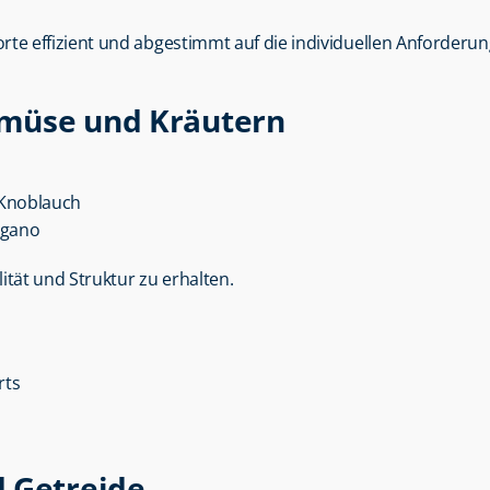
orte effizient und abgestimmt auf die individuellen Anforder
emüse und Kräutern
 Knoblauch
regano
ität und Struktur zu erhalten.
rts
d Getreide