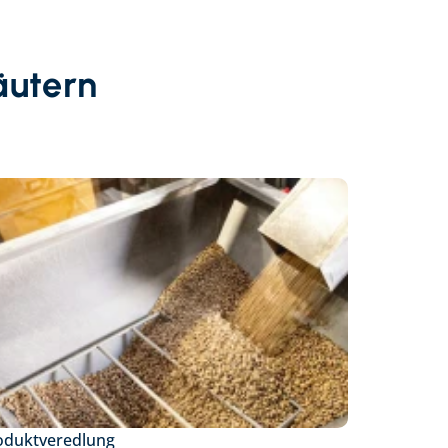
äutern
oduktveredlung