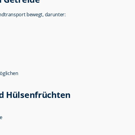
ndtransport bewegt, darunter:
öglichen
d Hülsenfrüchten
e