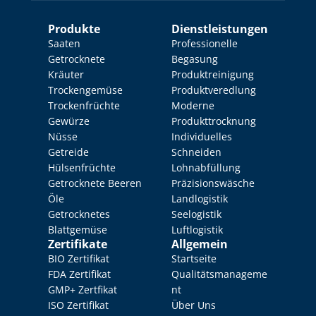
Produkte
Dienstleistungen
Saaten
Professionelle 
Getrocknete 
Begasung
Kräuter
Produktreinigung
Trockengemüse
Produktveredlung
Trockenfrüchte
Moderne 
Gewürze
Produkttrocknung
Nüsse
Individuelles 
Getreide
Schneiden
Hülsenfrüchte
Lohnabfüllung
Getrocknete Beeren
Präzisionswäsche
Öle
Landlogistik
Getrocknetes 
Seelogistik
Blattgemüse
Luftlogistik
Zertifikate
Allgemein
BIO Zertifikat
Startseite
FDA Zertifikat
Qualitätsmanageme
GMP+ Zertfikat
nt
ISO Zertifikat
Über Uns