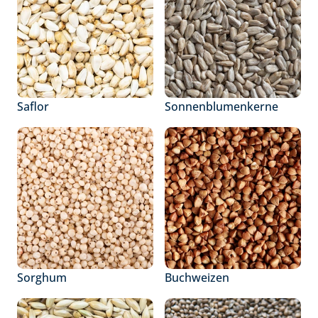
Saflor
Sonnenblumenkerne
Sorghum
Buchweizen