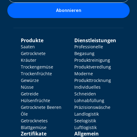
Abonnieren
Produkte
Dienstleistungen
Saaten
Professionelle 
Getrocknete 
Begasung
Kräuter
Produktreinigung
Trockengemüse
Produktveredlung
Trockenfrüchte
Moderne 
Gewürze
Produkttrocknung
Nüsse
Individuelles 
Getreide
Schneiden
Hülsenfrüchte
Lohnabfüllung
Getrocknete Beeren
Präzisionswäsche
Öle
Landlogistik
Getrocknetes 
Seelogistik
Blattgemüse
Luftlogistik
Zertifikate
Allgemein