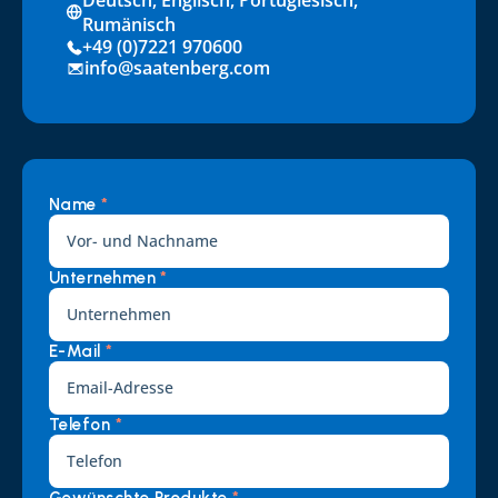
Deutsch, Englisch, Portugiesisch, 
Rumänisch
+49 (0)7221 970600
info@saatenberg.com
Name 
*
Unternehmen 
*
E-Mail 
*
Telefon 
*