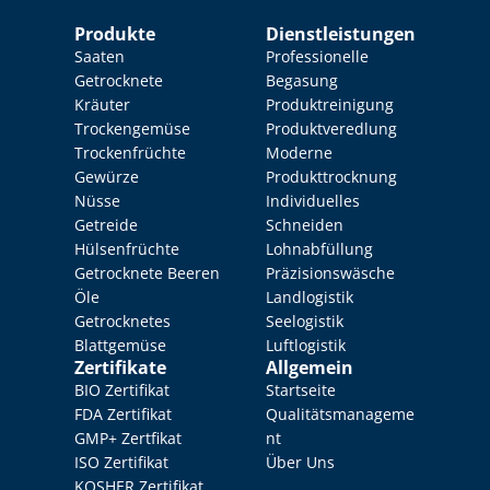
Produkte
Dienstleistungen
Saaten
Professionelle 
Getrocknete 
Begasung
Kräuter
Produktreinigung
Trockengemüse
Produktveredlung
Trockenfrüchte
Moderne 
Gewürze
Produkttrocknung
Nüsse
Individuelles 
Getreide
Schneiden
Hülsenfrüchte
Lohnabfüllung
Getrocknete Beeren
Präzisionswäsche
Öle
Landlogistik
Getrocknetes 
Seelogistik
Blattgemüse
Luftlogistik
Zertifikate
Allgemein
BIO Zertifikat
Startseite
FDA Zertifikat
Qualitätsmanageme
GMP+ Zertfikat
nt
ISO Zertifikat
Über Uns
KOSHER Zertifikat