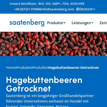
Unsere Zertifikate - BIO, ISO, GMP+, FDA, KOSCHER
Deutsch
+49 (0)7221 970600
info@saatenberg.com
Produkte
Leistungen
Zert
Home
Produkte
Produkte
Hagebuttenbeeren Getrocknet
Hagebuttenbeeren 
Getrocknet
Saatenberg ist ein langjähriger Großhandelspartner 
führender Unternehmen weltweit im Handel mit 
Saaten, Getreide, Gewürzen, Nüssen, 