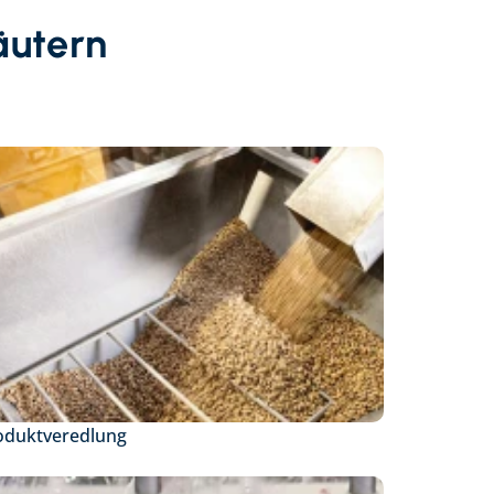
äutern
oduktveredlung