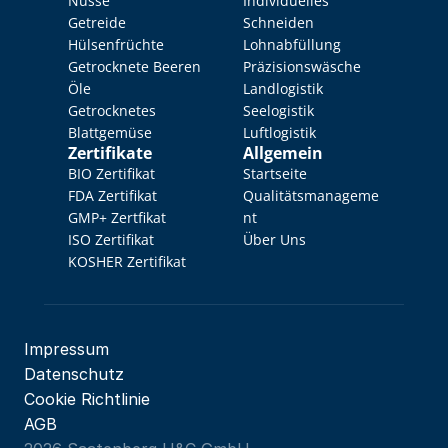
Nüsse
Individuelles 
Getreide
Schneiden
Hülsenfrüchte
Lohnabfüllung
Getrocknete Beeren
Präzisionswäsche
Öle
Landlogistik
Getrocknetes 
Seelogistik
Blattgemüse
Luftlogistik
Zertifikate
Allgemein
BIO Zertifikat
Startseite
FDA Zertifikat
Qualitätsmanageme
GMP+ Zertfikat
nt
ISO Zertifikat
Über Uns
KOSHER Zertifikat
Impressum
Datenschutz
Cookie Richtlinie
AGB