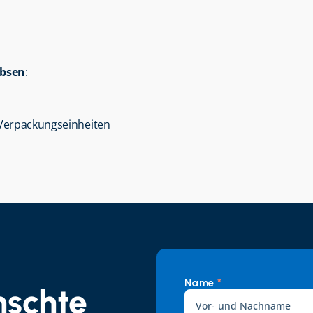
rbsen
:
n Verpackungseinheiten
Name 
*
schte 