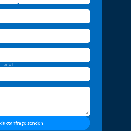
tional
oduktanfrage senden