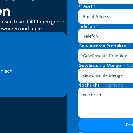
en
E-Mail 
*
Unser Team hilft Ihnen gerne 
Telefon 
*
 Gewürzen und mehr.
Gewünschte Produkte 
*
Gewünschte Menge 
– Op
änisch
Nachricht 
– Optional
Pr