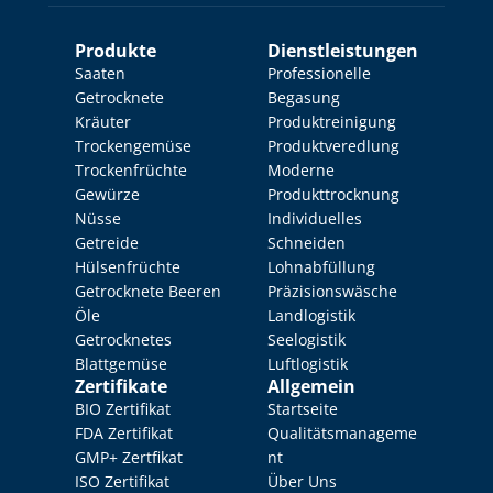
Produkte
Dienstleistungen
Saaten
Professionelle 
Getrocknete 
Begasung
Kräuter
Produktreinigung
Trockengemüse
Produktveredlung
Trockenfrüchte
Moderne 
Gewürze
Produkttrocknung
Nüsse
Individuelles 
Getreide
Schneiden
Hülsenfrüchte
Lohnabfüllung
Getrocknete Beeren
Präzisionswäsche
Öle
Landlogistik
Getrocknetes 
Seelogistik
Blattgemüse
Luftlogistik
Zertifikate
Allgemein
BIO Zertifikat
Startseite
FDA Zertifikat
Qualitätsmanageme
GMP+ Zertfikat
nt
ISO Zertifikat
Über Uns