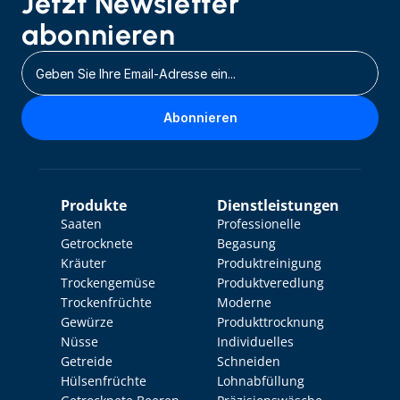
Jetzt Newsletter 
abonnieren
Abonnieren
Produkte
Dienstleistungen
Saaten
Professionelle 
Getrocknete 
Begasung
Kräuter
Produktreinigung
Trockengemüse
Produktveredlung
Trockenfrüchte
Moderne 
Gewürze
Produkttrocknung
Nüsse
Individuelles 
Getreide
Schneiden
Hülsenfrüchte
Lohnabfüllung