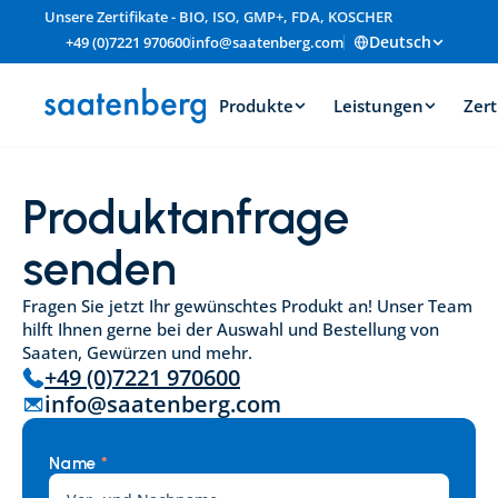
Unsere Zertifikate - BIO, ISO, GMP+, FDA, KOSCHER
Deutsch
+49 (0)7221 970600
info@saatenberg.com
Produkte
Leistungen
Zert
Produktanfrage 
senden
Fragen Sie jetzt Ihr gewünschtes Produkt an! Unser Team 
hilft Ihnen gerne bei der Auswahl und Bestellung von 
Saaten, Gewürzen und mehr.
+49 (0)7221 970600
info@saatenberg.com
Name 
*