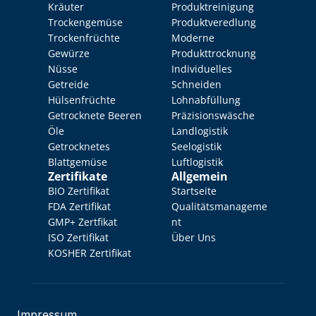
Kräuter
Produktreinigung
Trockengemüse
Produktveredlung
Trockenfrüchte
Moderne 
Gewürze
Produkttrocknung
Nüsse
Individuelles 
Getreide
Schneiden
Hülsenfrüchte
Lohnabfüllung
Getrocknete Beeren
Präzisionswäsche
Öle
Landlogistik
Getrocknetes 
Seelogistik
Blattgemüse
Luftlogistik
Zertifikate
Allgemein
BIO Zertifikat
Startseite
FDA Zertifikat
Qualitätsmanageme
GMP+ Zertfikat
nt
ISO Zertifikat
Über Uns
KOSHER Zertifikat
Impressum