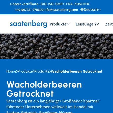
Unsere Zertifikate - BIO, ISO, GMP+, FDA, KOSCHER
Deutsch
+49 (0)7221 970600
info@saatenberg.com
Produkte
Leistungen
Zert
Home
Produkte
Produkte
Wacholderbeeren Getrocknet
Wacholderbeeren 
Getrocknet
Saatenberg ist ein langjähriger Großhandelspartner 
führender Unternehmen weltweit im Handel mit 
Saaten, Getreide, Gewürzen, Nüssen, 