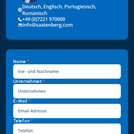
Deutsch, Englisch, Portugiesisch, 
Rumänisch
+49 (0)7221 970600
info@saatenberg.com
Name 
*
Unternehmen 
*
E-Mail 
*
Telefon 
*