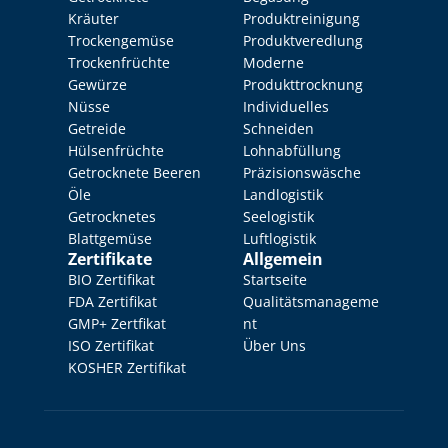
Kräuter
Produktreinigung
Trockengemüse
Produktveredlung
Trockenfrüchte
Moderne 
Gewürze
Produkttrocknung
Nüsse
Individuelles 
Getreide
Schneiden
Hülsenfrüchte
Lohnabfüllung
Getrocknete Beeren
Präzisionswäsche
Öle
Landlogistik
Getrocknetes 
Seelogistik
Blattgemüse
Luftlogistik
Zertifikate
Allgemein
BIO Zertifikat
Startseite
FDA Zertifikat
Qualitätsmanageme
GMP+ Zertfikat
nt
ISO Zertifikat
Über Uns
KOSHER Zertifikat