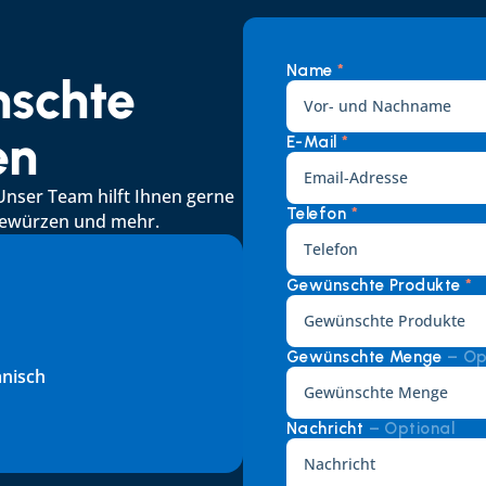
Name 
*
schte 
en
E-Mail 
*
Unser Team hilft Ihnen gerne 
Telefon 
*
 Gewürzen und mehr.
Gewünschte Produkte 
*
Gewünschte Menge 
– Op
änisch
Nachricht 
– Optional