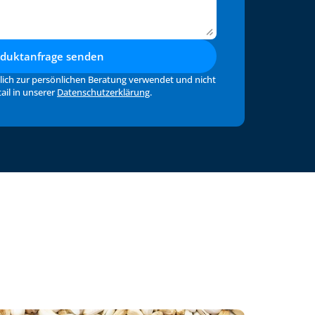
oduktanfrage senden
lich zur persönlichen Beratung verwendet und nicht 
il in unserer 
Datenschutzerklärung
.