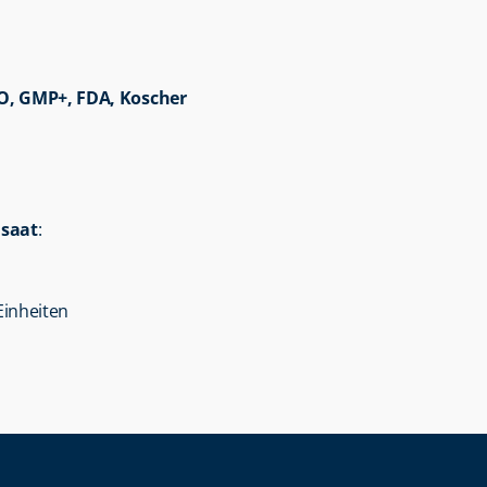
SO, GMP+, FDA, Koscher
saat
:
Einheiten