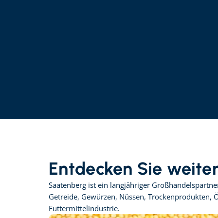
Entdecken Sie weite
Saatenberg ist ein langjähriger Großhandelspartn
Getreide, Gewürzen, Nüssen, Trockenprodukten, Öl
Futtermittelindustrie.