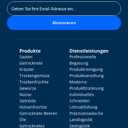
Abonnieren
Produkte
Dienstleistungen
Saaten
Professionelle 
Getrocknete 
Begasung
Kräuter
Produktreinigung
Trockengemüse
Produktveredlung
Trockenfrüchte
Moderne 
Gewürze
Produkttrocknung
Nüsse
Individuelles 
Getreide
Schneiden
Hülsenfrüchte
Lohnabfüllung
Getrocknete Beeren
Präzisionswäsche
Öle
Landlogistik
Getrocknetes 
Seelogistik