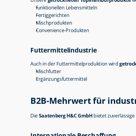
Unsere 
getrockneten Topinamburprodukte
 w
funktionellen Lebensmitteln
Fertiggerichten
Mischprodukten
Convenience-Produkten
Futtermittelindustrie
Auch in der Futtermittelproduktion wird 
getroc
Mischfutter
Ergänzungsfuttermittel
B2B-Mehrwert für indust
Die 
Saatenberg H&C GmbH
 bietet zuverlässige
Internationale Beschaffung