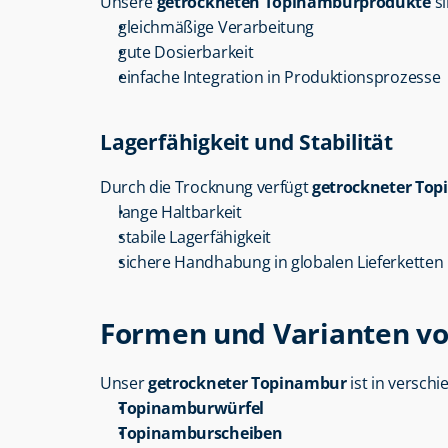
Unsere 
getrockneten Topinamburprodukte
 s
gleichmäßige Verarbeitung
gute Dosierbarkeit
einfache Integration in Produktionsprozesse
Lagerfähigkeit und Stabilität
Durch die Trocknung verfügt 
getrockneter To
lange Haltbarkeit
stabile Lagerfähigkeit
sichere Handhabung in globalen Lieferketten
Formen und Varianten v
Unser 
getrockneter Topinambur
 ist in versch
Topinamburwürfel
Topinamburscheiben