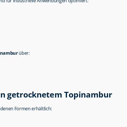
ind für industrielle Anwendungen optimiert:
pinambur
 über:
on getrocknetem Topinambur
iedenen Formen erhältlich: