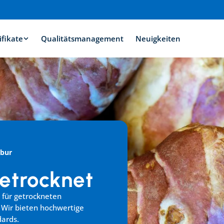
ifikate
Qualitätsmanagement
Neuigkeiten
bur
etrocknet
 für getrockneten 
Wir bieten hochwertige 
dards.