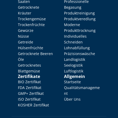
Saaten
Professionelle 
Getrocknete 
Begasung
Kräuter
Produktreinigung
Trockengemüse
Produktveredlung
Trockenfrüchte
Moderne 
Gewürze
Produkttrocknung
Nüsse
Individuelles 
Getreide
Schneiden
Hülsenfrüchte
Lohnabfüllung
Getrocknete Beeren
Präzisionswäsche
Öle
Landlogistik
Getrocknetes 
Seelogistik
Blattgemüse
Luftlogistik
Zertifikate
Allgemein
BIO Zertifikat
Startseite
FDA Zertifikat
Qualitätsmanageme
GMP+ Zertfikat
nt
ISO Zertifikat
Über Uns
KOSHER Zertifikat