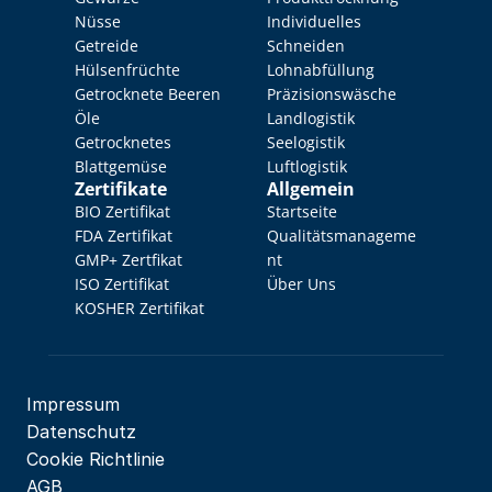
Nüsse
Individuelles 
Getreide
Schneiden
Hülsenfrüchte
Lohnabfüllung
Getrocknete Beeren
Präzisionswäsche
Öle
Landlogistik
Getrocknetes 
Seelogistik
Blattgemüse
Luftlogistik
Zertifikate
Allgemein
BIO Zertifikat
Startseite
FDA Zertifikat
Qualitätsmanageme
GMP+ Zertfikat
nt
ISO Zertifikat
Über Uns
KOSHER Zertifikat
Impressum
Datenschutz
Cookie Richtlinie
AGB