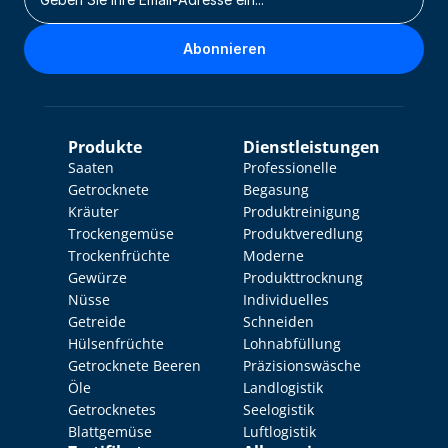
Abonnieren
Produkte
Dienstleistungen
Saaten
Professionelle 
Getrocknete 
Begasung
Kräuter
Produktreinigung
Trockengemüse
Produktveredlung
Trockenfrüchte
Moderne 
Gewürze
Produkttrocknung
Nüsse
Individuelles 
Getreide
Schneiden
Hülsenfrüchte
Lohnabfüllung
Getrocknete Beeren
Präzisionswäsche
Öle
Landlogistik
Getrocknetes 
Seelogistik
Blattgemüse
Luftlogistik