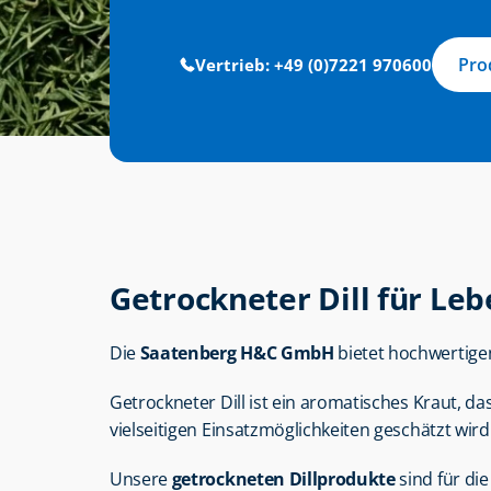
Pro
Vertrieb: +49 (0)7221 970600
Getrockneter Dill für Leb
Die 
Saatenberg H&C GmbH
 bietet hochwertige
Getrockneter Dill ist ein aromatisches Kraut, da
vielseitigen Einsatzmöglichkeiten geschätzt wird
Unsere 
getrockneten Dillprodukte
 sind für d