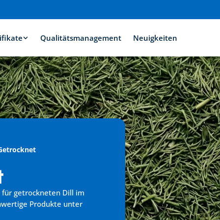
ifikate
Qualitätsmanagement
Neuigkeiten
 Getrocknet
t
für getrockneten Dill im 
hwertige Produkte unter 