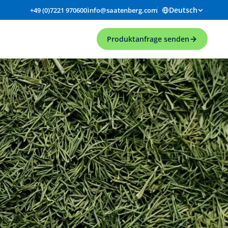
Deutsch
+49 (0)7221 970600
info@saatenberg.com
Produktanfrage senden