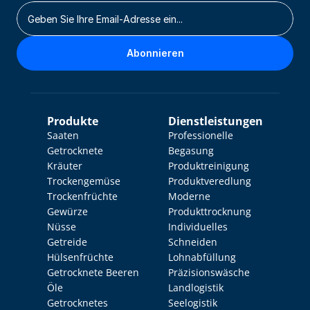
Abonnieren
Produkte
Dienstleistungen
Saaten
Professionelle 
Getrocknete 
Begasung
Kräuter
Produktreinigung
Trockengemüse
Produktveredlung
Trockenfrüchte
Moderne 
Gewürze
Produkttrocknung
Nüsse
Individuelles 
Getreide
Schneiden
Hülsenfrüchte
Lohnabfüllung
Getrocknete Beeren
Präzisionswäsche
Öle
Landlogistik
Getrocknetes 
Seelogistik