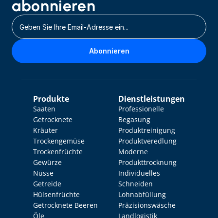
abonnieren
Abonnieren
Produkte
Dienstleistungen
Saaten
Professionelle 
Getrocknete 
Begasung
Kräuter
Produktreinigung
Trockengemüse
Produktveredlung
Trockenfrüchte
Moderne 
Gewürze
Produkttrocknung
Nüsse
Individuelles 
Getreide
Schneiden
Hülsenfrüchte
Lohnabfüllung
Getrocknete Beeren
Präzisionswäsche
Öle
Landlogistik