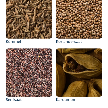
Kümmel
Koriandersaat
Senfsaat
Kardamom