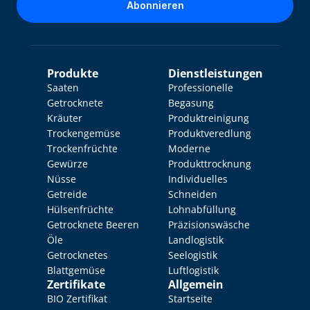
Abonnieren
Produkte
Dienstleistungen
Saaten
Professionelle 
Getrocknete 
Begasung
Kräuter
Produktreinigung
Trockengemüse
Produktveredlung
Trockenfrüchte
Moderne 
Gewürze
Produkttrocknung
Nüsse
Individuelles 
Getreide
Schneiden
Hülsenfrüchte
Lohnabfüllung
Getrocknete Beeren
Präzisionswäsche
Öle
Landlogistik
Getrocknetes 
Seelogistik
Blattgemüse
Luftlogistik
Zertifikate
Allgemein
BIO Zertifikat
Startseite