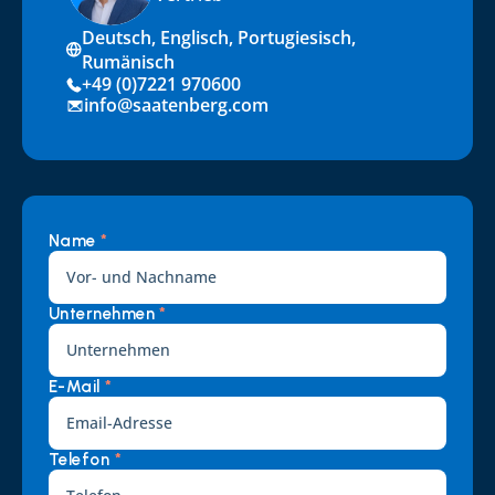
Deutsch, Englisch, Portugiesisch, 
Rumänisch
+49 (0)7221 970600
info@saatenberg.com
Name 
*
Unternehmen 
*
E-Mail 
*
Telefon 
*