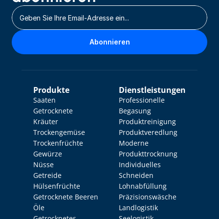
Abonnieren
Produkte
Dienstleistungen
Saaten
Professionelle 
Getrocknete 
Begasung
Kräuter
Produktreinigung
Trockengemüse
Produktveredlung
Trockenfrüchte
Moderne 
Gewürze
Produkttrocknung
Nüsse
Individuelles 
Getreide
Schneiden
Hülsenfrüchte
Lohnabfüllung
Getrocknete Beeren
Präzisionswäsche
Öle
Landlogistik
Getrocknetes 
Seelogistik