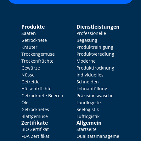
Produkte
Dienstleistungen
Saaten
Professionelle 
Getrocknete 
Begasung
Kräuter
Produktreinigung
Trockengemüse
Produktveredlung
Trockenfrüchte
Moderne 
Gewürze
Produkttrocknung
Nüsse
Individuelles 
Getreide
Schneiden
Hülsenfrüchte
Lohnabfüllung
Getrocknete Beeren
Präzisionswäsche
Öle
Landlogistik
Getrocknetes 
Seelogistik
Blattgemüse
Luftlogistik
Zertifikate
Allgemein
BIO Zertifikat
Startseite
FDA Zertifikat
Qualitätsmanageme