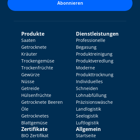
Abonnieren
Produkte
Dienstleistungen
Saaten
Professionelle 
Getrocknete 
Begasung
Kräuter
Produktreinigung
Trockengemüse
Produktveredlung
Trockenfrüchte
Moderne 
Gewürze
Produkttrocknung
Nüsse
Individuelles 
Getreide
Schneiden
Hülsenfrüchte
Lohnabfüllung
Getrocknete Beeren
Präzisionswäsche
Öle
Landlogistik
Getrocknetes 
Seelogistik
Blattgemüse
Luftlogistik
Zertifikate
Allgemein
BIO Zertifikat
Startseite