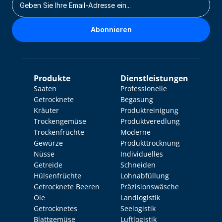
Abonnieren
Produkte
Dienstleistungen
Saaten
Professionelle 
Getrocknete 
Begasung
Kräuter
Produktreinigung
Trockengemüse
Produktveredlung
Trockenfrüchte
Moderne 
Gewürze
Produkttrocknung
Nüsse
Individuelles 
Getreide
Schneiden
Hülsenfrüchte
Lohnabfüllung
Getrocknete Beeren
Präzisionswäsche
Öle
Landlogistik
Getrocknetes 
Seelogistik
Blattgemüse
Luftlogistik