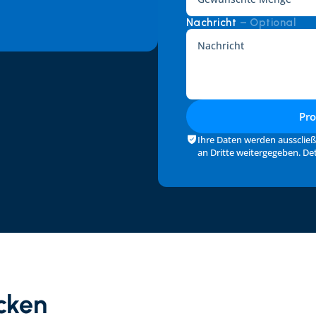
Nachricht 
– Optional
Pr
Ihre Daten werden ausscließ
an Dritte weitergegeben. Deta
cken