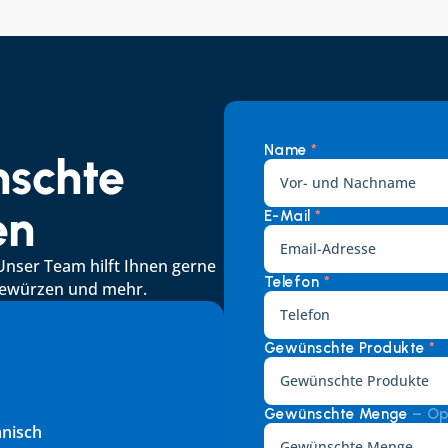
Name 
*
schte 
en
E-Mail 
*
Unser Team hilft Ihnen gerne 
Telefon 
*
 Gewürzen und mehr.
Gewünschte Produkte 
*
Gewünschte Menge 
– Op
änisch